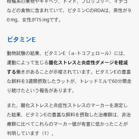
柑橘系の果物やキャベツ、トマト、ブロッコリー、イチゴ
などの食物に含まれていて、ビタミンCのRDAは、男性が 9
0 mg、女性が75 mgです。
ビタミンE
動物試験の結果、ビタミンE（α-トコフェロール）には、
運動によって生じる
酸化ストレスと炎症性ダメージを軽減
する
働きがあることが示唆されています。ビタミンEの豊富
な飼料を3週間摂取したラットが、トレッドミルで60分間走
り続けたという報告があります。
また、酸化ストレスと炎症性ストレスのマーカーを測定し
た結果、ビタミンEの豊富な飼料を摂取した治療群は、非治
療群に比べてこれらのマーカー値が有意に低かったことが
判明しています（1）。