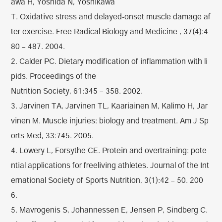
awa H, Yoshida N, Yoshikawa
T. Oxidative stress and delayed-onset muscle damage af
ter exercise. Free Radical Biology and Medicine , 37(4):4
80 – 487. 2004.
2. Calder PC. Dietary modification of inflammation with li
pids. Proceedings of the
Nutrition Society, 61:345 – 358. 2002.
3. Jarvinen TA, Jarvinen TL, Kaariainen M, Kalimo H, Jar
vinen M. Muscle injuries: biology and treatment. Am J Sp
orts Med, 33:745. 2005.
4. Lowery L, Forsythe CE. Protein and overtraining: pote
ntial applications for freeliving athletes. Journal of the Int
ernational Society of Sports Nutrition, 3(1):42 – 50. 200
6.
5. Mavrogenis S, Johannessen E, Jensen P, Sindberg C.