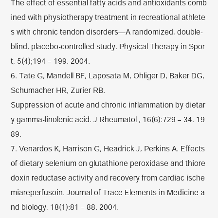
The effect of essential fatty acids and antioxidants comb
ined with physiotherapy treatment in recreational athlete
s with chronic tendon disorders—A randomized, double-
blind, placebo-controlled study. Physical Therapy in Spor
t, 5(4);194 – 199. 2004.
6. Tate G, Mandell BF, Laposata M, Ohliger D, Baker DG,
Schumacher HR, Zurier RB.
Suppression of acute and chronic inflammation by dietar
y gamma-linolenic acid. J Rheumatol , 16(6):729 – 34. 19
89.
7. Venardos K, Harrison G, Headrick J, Perkins A. Effects
of dietary selenium on glutathione peroxidase and thiore
doxin reductase activity and recovery from cardiac ische
miareperfusoin. Journal of Trace Elements in Medicine a
nd biology, 18(1):81 – 88. 2004.