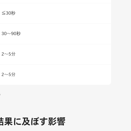
≦30秒
30～90秒
2～5分
2～5分
）
結果に及ぼす影響