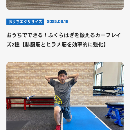
おうちエクササイズ
2025.06.16
おうちでできる！ふくらはぎを鍛えるカーフレイ
ズ2種【腓腹筋とヒラメ筋を効率的に強化】