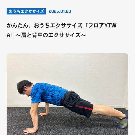
おうちエクササイズ
2025.01.20
かんたん、おうちエクササイズ「フロアYTW
A」〜肩と背中のエクササイズ〜