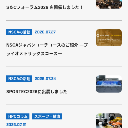
S＆Cフォーラム2026 を開催しました！
NSCAの活動
2026.07.27
NSCAジャパンコーチコースのご紹介 ―プ
ライオメトリックスコース―
NSCAの活動
2026.07.24
SPORTEC2026に出展しました
HPCコラム
スポーツ・健康
2026.07.21