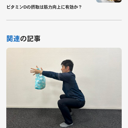
ビタミンDの摂取は筋力向上に有効か？
関連
の記事