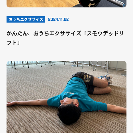
おうちエクササイズ
2024.11.22
かんたん、おうちエクササイズ「スモウデッドリ
フト」