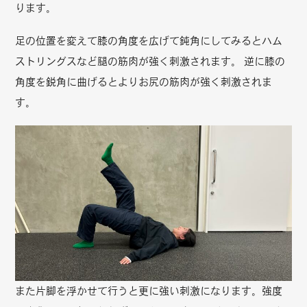
ります。
足の位置を変えて膝の角度を広げて鈍角にしてみるとハム
ストリングスなど腿の筋肉が強く刺激されます。 逆に膝の
角度を鋭角に曲げるとよりお尻の筋肉が強く刺激されま
す。
また片脚を浮かせて行うと更に強い刺激になります。強度