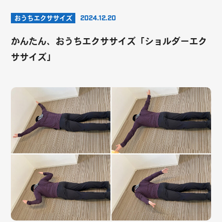
おうちエクササイズ
2024.12.20
かんたん、おうちエクササイズ「ショルダーエク
ササイズ」