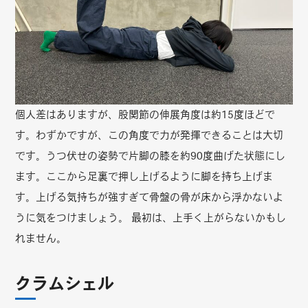
個人差はありますが、股関節の伸展角度は約15度ほどで
す。わずかですが、この角度で力が発揮できることは大切
です。うつ伏せの姿勢で片脚の膝を約90度曲げた状態にし
ます。ここから足裏で押し上げるように脚を持ち上げま
す。上げる気持ちが強すぎて骨盤の骨が床から浮かないよ
うに気をつけましょう。 最初は、上手く上がらないかもし
れません。
クラムシェル