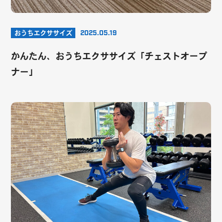
おうちエクササイズ
2025.05.19
かんたん、おうちエクササイズ「チェストオープ
ナー」