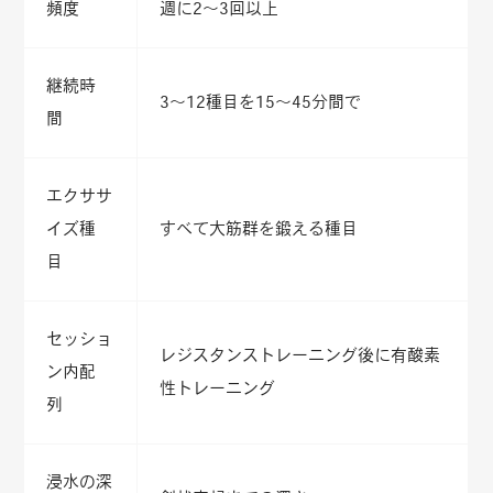
頻度
週に2～3回以上
継続時
3～12種目を15～45分間で
間
エクササ
イズ種
すべて大筋群を鍛える種目
目
セッショ
レジスタンストレーニング後に有酸素
ン内配
性トレーニング
列
浸水の深