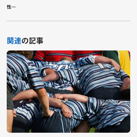
性―
関連
の記事