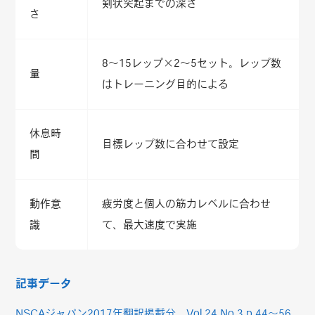
剣状突起までの深さ
さ
8～15レップ×2～5セット。レップ数
量
はトレーニング目的による
休息時
目標レップ数に合わせて設定
間
動作意
疲労度と個人の筋力レベルに合わせ
識
て、最大速度で実施
記事データ
NSCAジャパン2017年翻訳掲載分 Vol.24 No.3 p.44～56