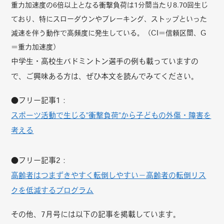
重力加速度の6倍以上となる衝撃負荷は1分間当たり8.70回生じ
ており、特にスローダウンやブレーキング、ストップといった
減速を伴う動作で高頻度に発生している。（CI＝信頼区間、G
＝重力加速度）
中学生・高校生バドミントン選手の例も載っていますの
で、ご興味ある方は、ぜひ本文を読んでみてください。
●フリー記事1：
スポーツ活動で生じる“衝撃負荷”から子どもの外傷・障害を
考える
●フリー記事2：
高齢者はつまずきやすく転倒しやすい－高齢者の転倒リス
クを低減するプログラム
その他、7月号には以下の記事を掲載しています。