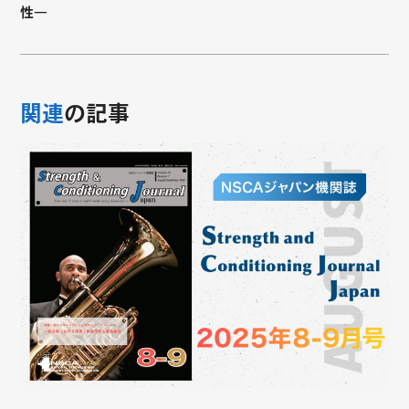
性―
関連
の記事